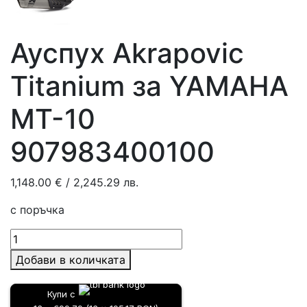
Ауспух Akrapovic
Titanium за YAMAHA
MT-10
907983400100
1,148.00
€
/ 2,245.29 лв.
с поръчка
количество
за
Добави в количката
Ауспух
Akrapovic
Купи с
Titanium