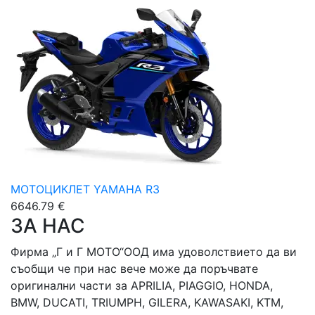
МОТОЦИКЛЕТ YAMAHA R3
6646.79 €
ЗА НАС
Фирма „Г и Г МОТО“ООД има удоволствието да ви
съобщи че при нас вече може да поръчвате
оригинални части за APRILIA, PIAGGIO, HONDA,
BMW, DUCATI, TRIUMPH, GILERA, KAWASAKI, KTM,