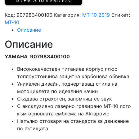
13 x €99.79 (13 x 195.17 BGN)
за
YAMAHA
Код:
907983400100
Категория:
MT-10 2019
Етикет:
MT-
MT-10
10
Описание
907983400100
Описание
YAMAHA 907983400100
Висококачествен титаниев корпус плюс
топлоустойчива защитна карбонова обвивка
Уникален дизайн, подчертаващ стила на
мотоциклета по идеалния начин
Създава страхотен, запомнящ се звук
С ексклузивнo лазерно гравирано MT-10 лого
към основната емблема на Akrapovic
Напълно отговаря на стандарта за движение
по пътищата