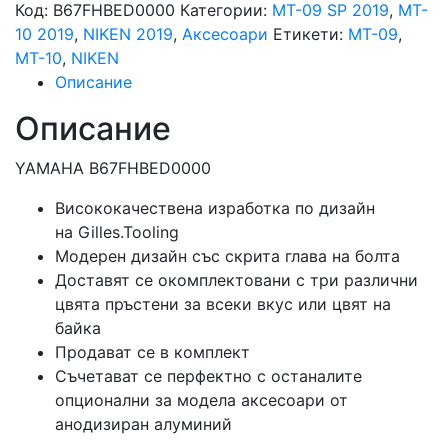
Код:
B67FHBED0000
Категории:
MT-09 SP 2019
,
MT-
кормило)
10 2019
,
NIKEN 2019
,
Аксесоари
Етикети:
MT-09
,
за
MT-10
,
NIKEN
YAMAHA
Описание
MT-
09
Описание
/
MT-
YAMAHA B67FHBED0000
10
Висококачествена изработка по дизайн
на Gilles.Tooling
Модерен дизайн със скрита глава на болта
Доставят се окомплектовани с три различни
цвята пръстени за всеки вкус или цвят на
байка
Продават се в комплект
Съчетават се перфектно с останалите
опционални за модела аксесоари от
анодизиран алуминий