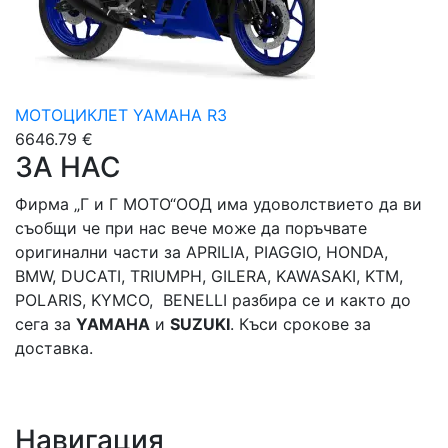
МОТОЦИКЛЕТ YAMAHA R3
6646.79 €
ЗА НАС
Фирма „Г и Г МОТО“ООД има удоволствието да ви
съобщи че при нас вече може да поръчвате
оригинални части за APRILIA, PIAGGIO, HONDA,
BMW, DUCATI, TRIUMPH, GILERA, KAWASAKI, KTM,
POLARIS, KYMCO, BENELLI разбира се и както до
сега за
YAMAHA
и
SUZUKI
. Къси срокове за
доставка.
Навигация