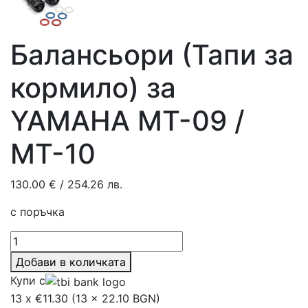
Балансьори (Тапи за
кормило) за
YAMAHA MT-09 /
MT-10
130.00
€
/ 254.26 лв.
с поръчка
количество
за
Добави в количката
Балансьори
Купи с
(Тапи
13 x €11.30 (13 x 22.10 BGN)
за