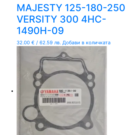
MAJESTY 125-180-250
VERSITY 300 4HC-
1490H-09
32.00
€
/ 62.59 лв.
Добави в количката