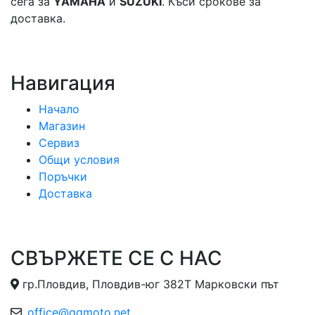
сега за
YAMAHA
и
SUZUKI
. Къси срокове за
доставка.
Навигация
Начало
Магазин
Сервиз
Общи условия
Поръчки
Доставка
СВЪРЖЕТЕ СЕ С НАС
гр.Пловдив, Пловдив-юг 382Т Марковски път
office@ggmoto.net