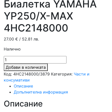
Биалетка YAMAHA
YP250/X-MAX
4HC2148000
27.00
€
/ 52.81 лв.
Налично
количество
за
Добави в количката
Биалетка
Код:
4HC2148000/3879
Категория:
Части и
YAMAHA
консумативи
YP250/X-
Описание
MAX
Допълнителна информация
4HC2148000
Описание