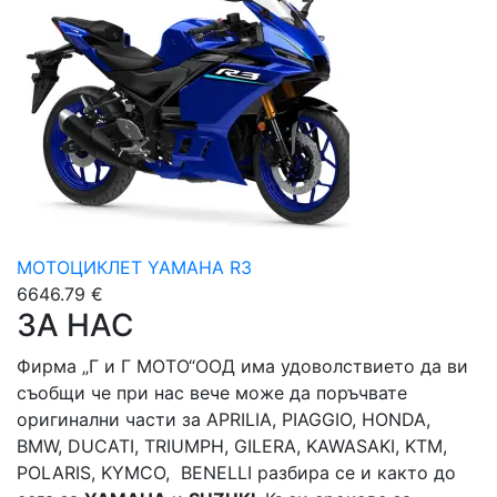
МОТОЦИКЛЕТ YAMAHA R3
6646.79 €
ЗА НАС
Фирма „Г и Г МОТО“ООД има удоволствието да ви
съобщи че при нас вече може да поръчвате
оригинални части за APRILIA, PIAGGIO, HONDA,
BMW, DUCATI, TRIUMPH, GILERA, KAWASAKI, KTM,
POLARIS, KYMCO, BENELLI разбира се и както до