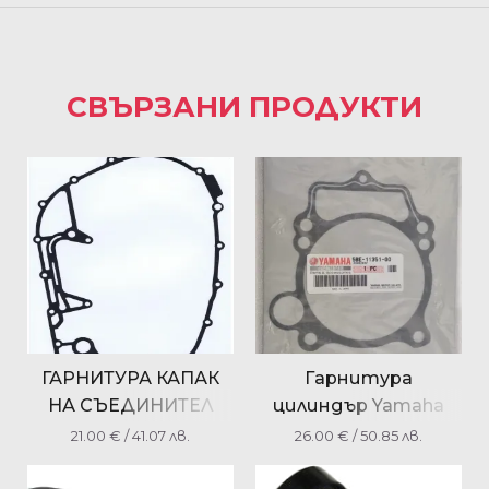
СВЪРЗАНИ ПРОДУКТИ
ГАРНИТУРА КАПАК
Гарнитура
НА СЪЕДИНИТЕЛ
цилиндър Yamaha
YAMAHA XP500 TMAX
YZ426F 2002 WR400F
21.00
€
/ 41.07 лв.
26.00
€
/ 50.85 лв.
5GJ154510100
2000