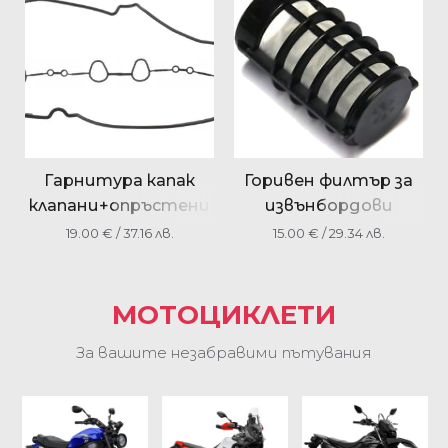
Гарнитура капак
Горивен филтър за
клапани+опръстени
извънбордови
YZF1000 R1/MT10 2CR-
мотор YAMAHA /
19.00
€
/ 37.16 лв.
15.00
€
/ 29.34 лв.
11194-00/2CR-11193-00
F100BETX,F15CEL
,F15MHA,F15CMH/
МОТОЦИКЛЕТИ
За вашите незабравими пътувания