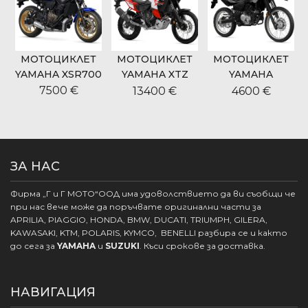
МОТОЦИКЛЕТ
МОТОЦИКЛЕТ
МОТОЦИКЛЕТ
9
YAMAHA XSR700
YAMAHA XTZ
YAMAHA
700 TENERE
WR125R
7500 €
13400 €
4600 €
WORLD RIDE
ЗА НАС
Фирма „Г и Г МОТО“ООД има удоволствието да ви съобщи че
при нас вече може да поръчвате оригинални части за
APRILIA, PIAGGIO, HONDA, BMW, DUCATI, TRIUMPH, GILERA,
KAWASAKI, KTM, POLARIS, KYMCO, BENELLI разбира се и както
до сега за
YAMAHA
и
SUZUKI
. Къси срокове за доставка.
НАВИГАЦИЯ