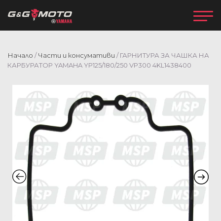
Начало
/
Части и консумативи
/ ГАРНИТУРА ЗА ЧАШКА НА
КАРБУРАТОР YAMAHA YP125/180/250 VP300 4KL1438400