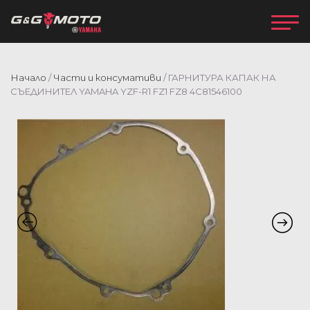
Начало
/
Части и консумативи
/ ГАРНИТУРА КАПАК НА
СЪЕДИНИТЕЛ YAMAHA YZF-R1 FZ1 FZ8 4C81546100