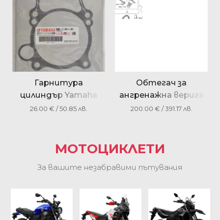
300 4HC-1490H-09
Гарнитура
Обтегач за
цилиндър Yamaha
ангренажна верига
YZ426F 2002 WR400F
1RC122100900 за
26.00
€
/ 50.85 лв.
200.00
€
/ 391.17 лв.
2000
Tracer 9
МОТОЦИКЛЕТИ
За вашите незабравими пътувания