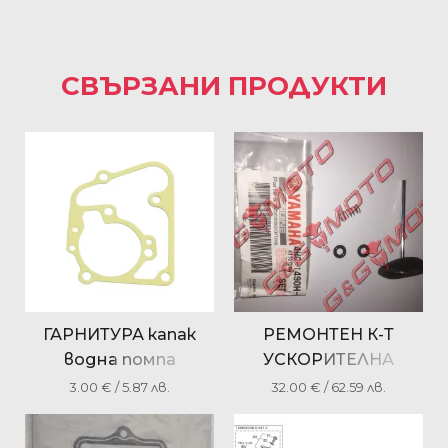
СВЪРЗАНИ ПРОДУКТИ
ГАРНИТУРА капак
РЕМОНТЕН К-Т
водна помпа
УСКОРИТЕЛНА
YAMAHA
ПОМПА КАРБУРАТОР
3.00
€
/ 5.87 лв.
32.00
€
/ 62.59 лв.
YP125/150/180
YAMAHA MAJESTY
5DSE24280000
125-180-250 VERSITY