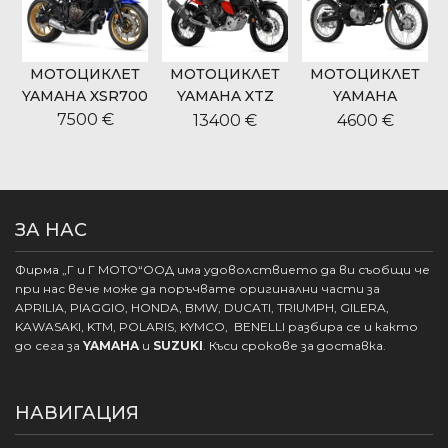
МОТОЦИКЛЕТ
МОТОЦИКЛЕТ
МОТОЦИКЛЕТ
9
YAMAHA XSR700
YAMAHA XTZ
YAMAHA
700 TENERE
WR125R
7500 €
13400 €
4600 €
WORLD RIDE
ЗА НАС
Фирма „Г и Г МОТО“ООД има удоволствието да ви съобщи че
при нас вече може да поръчвате оригинални части за
APRILIA, PIAGGIO, HONDA, BMW, DUCATI, TRIUMPH, GILERA,
KAWASAKI, KTM, POLARIS, KYMCO, BENELLI разбира се и както
до сега за
YAMAHA
и
SUZUKI
. Къси срокове за доставка.
НАВИГАЦИЯ