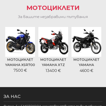
МОТОЦИКЛЕТИ
За вашите незабравими пътувания
МОТОЦИКЛЕТ
МОТОЦИКЛЕТ
МОТОЦИКЛЕТ
9
YAMAHA XSR700
YAMAHA XTZ
YAMAHA
700 TENERE
WR125R
7500 €
13400 €
4600 €
WORLD RIDE
ЗА НАС
Фирма „Г и Г МОТО“ООД има удоволствието да ви съобщи че