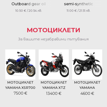
Outboard gear oil
semi-synthetic
250ml. YMD730100TA3
YMD650420104
10.50
€
/ 20.54 лв.
11.00
€
/ 21.51 лв.
МОТОЦИКЛЕТИ
За вашите незабравими пътувания
МОТОЦИКЛЕТ
МОТОЦИКЛЕТ
МОТОЦИКЛЕТ
9
YAMAHA XSR700
YAMAHA XTZ
YAMAHA
700 TENERE
WR125R
7500 €
13400 €
4600 €
WORLD RIDE