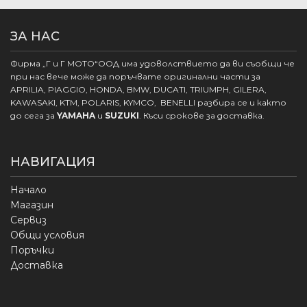
ЗА НАС
Фирма „Г и Г МОТО“ООД има удоволствието да ви съобщи че
при нас вече може да поръчвате оригинални части за
APRILIA, PIAGGIO, HONDA, BMW, DUCATI, TRIUMPH, GILERA,
KAWASAKI, KTM, POLARIS, KYMCO, BENELLI разбира се и както
до сега за
YAMAHA
и
SUZUKI
. Къси срокове за доставка.
НАВИГАЦИЯ
Начало
Магазин
Сервиз
Общи условия
Поръчки
Доставка