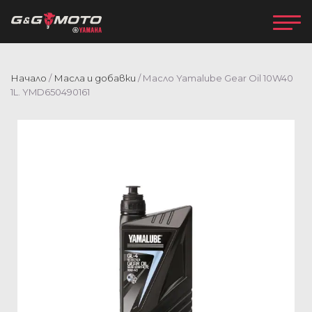
Начало
/
Масла и добавки
/ Масло Yamalube Gear Oil 10W40
1L. YMD650490161