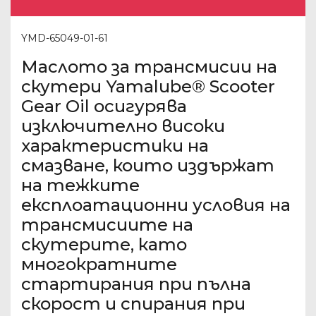
YMD-65049-01-61
Маслото за трансмисии на
скутери Yamalube® Scooter
Gear Oil осигурява
изключително високи
характеристики на
смазване, които издържат
на тежките
експлоатационни условия на
трансмисиите на
скутерите, като
многократните
стартирания при пълна
скорост и спирания при