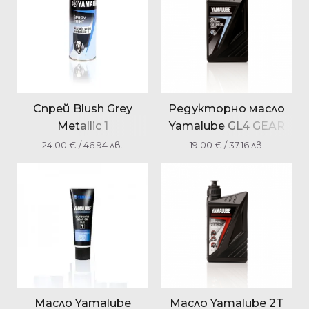
Спрей Blush Grey
Редукторно масло
Metallic 1
Yamalube GL4 GEAR
YMM30400GM20
OIL SAE90
24.00
€
/ 46.94 лв.
19.00
€
/ 37.16 лв.
YMD7301010A3
Масло Yamalube
Масло Yamalube 2T