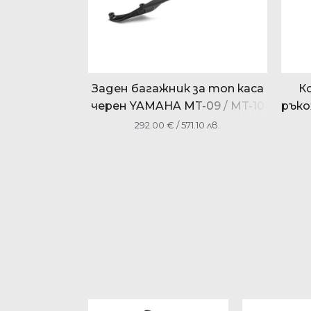
Заден багажник за топ каса
К
черен YAMAHA MT-09 / MT-10
ръко
1RC248D00200
/ 
292.00
€
/ 571.10 лв.