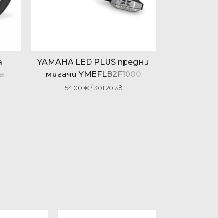
а
YAMAHA LED PLUS предни
a
мигачи YMEFLB2F1000
YMEFLB2F2000
154.00
€
/ 301.20 лв.