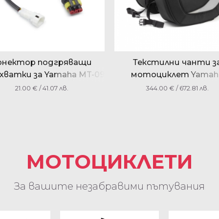
онектор подгряващи
Текстилни чанти з
хватки за Yamaha MT-09
мотоциклет Yamah
XMAX 300 B74H253L0000
YMESSBAG0010
21.00
€
/ 41.07 лв.
344.00
€
/ 672.81 лв.
МОТОЦИКЛЕТИ
За вашите незабравими пътувания