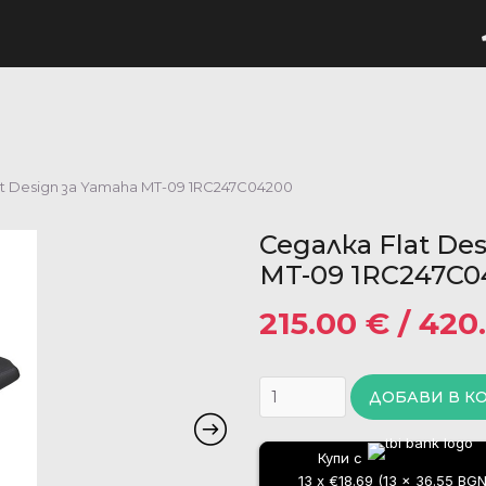
at Design за Yamaha MT-09 1RC247C04200
Седалка Flat De
MT-09 1RC247C0
215.00
€
/ 420
ДОБАВИ В К
Купи с
13 x €18.69 (13 x 36.55 BGN