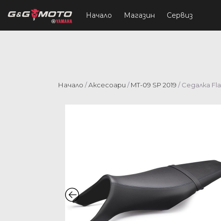
Начало
Магазин
Сервиз
Начало
/
Аксесоари
/
MT-09 SP 2019
/ Седалка Fl