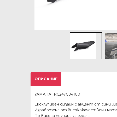
ОПИСАНИЕ
YAMAHA 1RC247C04100
Ексклузивен дизайн с акцент от сини ш
Изработена от висококачествени матер
По-висока позиция за ездача.