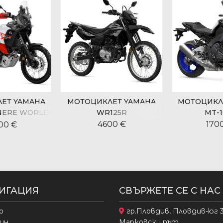
ЕТ YAMAHA
МОТОЦИКЛЕТ YAMAHA
МОТОЦИКЛ
ENERE WORLD
WR125R
MT-1
IDE
4600 €
170
00 €
ИГАЦИЯ
СВЪРЖЕТЕ СЕ С НАС
о
гр.Пловдив, Пловдив-юг 
ин
Марковски път