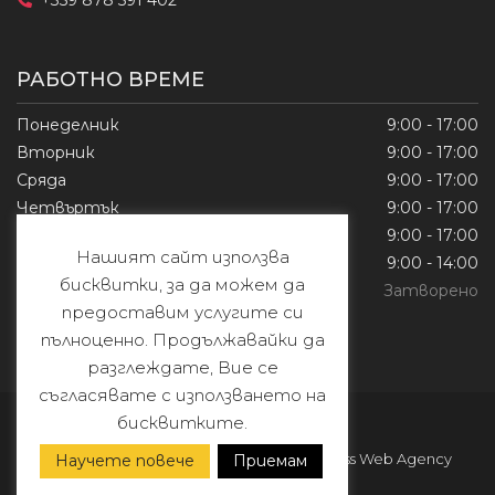
+359 878 591 402
РАБОТНО ВРЕМЕ
Понеделник
9:00 - 17:00
Вторник
9:00 - 17:00
Сряда
9:00 - 17:00
Четвъртък
9:00 - 17:00
Петък
9:00 - 17:00
Нашият сайт използва
Събота
9:00 - 14:00
бисквитки, за да можем да
Неделя
Затворено
предоставим услугите си
пълноценно. Продължавайки да
разглеждате, Вие се
съгласявате с използването на
бисквитките.
© Copyright 2026
Yamaha G&G Moto
| Developed by
Limitless Web Agency
Научете повече
Приемам