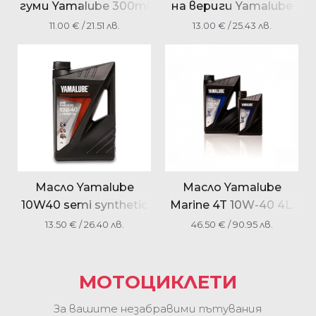
гуми Yamalube 300ml
на вериги Yamalube
YMD65049A113
300ml.
11.00
€
/ 21.51 лв.
13.00
€
/ 25.43 лв.
YMD65049A033
Масло Yamalube
Масло Yamalube
10W40 semi synthetic
Marine 4T 10W-40 4L.
YMD650210105
YMD630600400
13.50
€
/ 26.40 лв.
46.50
€
/ 90.95 лв.
МОТОЦИКЛЕТИ
За вашите незабравими пътувания