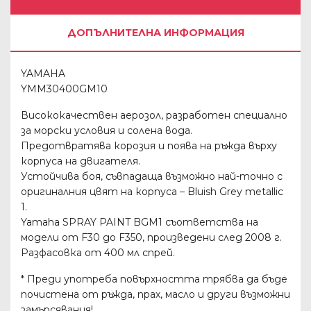
ДОПЪЛНИТЕЛНА ИНФОРМАЦИЯ
YAMAHA
YMM30400GM10
Висококачествен аерозол, разработен специално
за морски условия и солена вода.
Предотвратява корозия и поява на ръжда върху
корпуса на двигателя.
Устойчива боя, съвпадаща възможно най-точно с
оригиналния цвят на корпуса – Bluish Grey metallic
1.
Yamaha SPRAY PAINT BGM1 съответства на
модели от F30 до F350, произведени след 2008 г.
Разфасовка от 400 мл спрей.
* Преди употреба повърхността трябва да бъде
почистена от ръжда, прах, масло и други възможни
замърсявания!