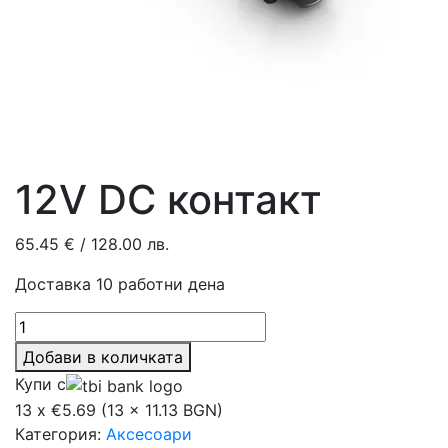
12V DC контакт
65.45
€
/ 128.00 лв.
Доставка 10 работни дена
количество
за
Добави в количката
12V
Купи с
DC
13 x €5.69 (13 x 11.13 BGN)
контакт
Категория:
Аксесоари