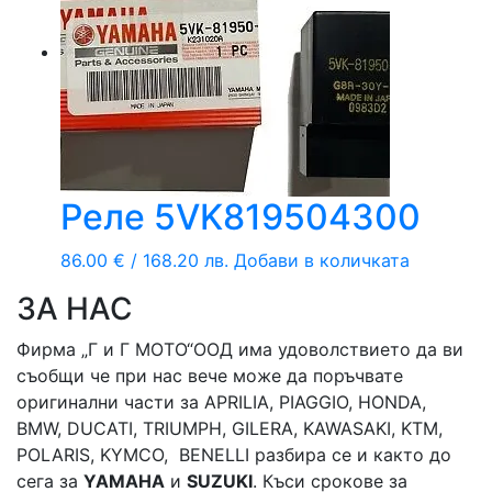
Реле 5VK819504300
86.00
€
/ 168.20 лв.
Добави в количката
ЗА НАС
Фирма „Г и Г МОТО“ООД има удоволствието да ви
съобщи че при нас вече може да поръчвате
оригинални части за APRILIA, PIAGGIO, HONDA,
BMW, DUCATI, TRIUMPH, GILERA, KAWASAKI, KTM,
POLARIS, KYMCO, BENELLI разбира се и както до
сега за
YAMAHA
и
SUZUKI
. Къси срокове за