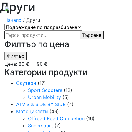
Други
Начало
/ Други
Търсене
Търсене
за:
Филтър по цена
Минимална
Максимална
Филтър
цена
цена
Цена:
80 €
—
90 €
Категории продукти
Скутери
(17)
Sport Scooters
(12)
Urban Mobility
(5)
ATV'S & SIDE BY SIDE
(4)
Мотоциклети
(49)
Offroad Road Competion
(16)
Supersport
(7)