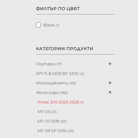
ФИЛТЪР ПО ЦВЯТ
Black
(1)
КАТЕГОРИИ ПРОДУКТИ
Скутери
(17)
Sport Scooters
(12)
ATV'S & SIDE BY SIDE
(4)
Urban Mobility
(5)
Мотоциклети
(49)
Supersport
(7)
Аксесоари
(165)
Hyper Naked
(9)
Xmax 300 2025-2026
(1)
Sport Heritage
(6)
MT-03
(21)
Sport Touring
(8)
MT-07 2019
(20)
Adventure
(3)
MT-09 SP 2019
(45)