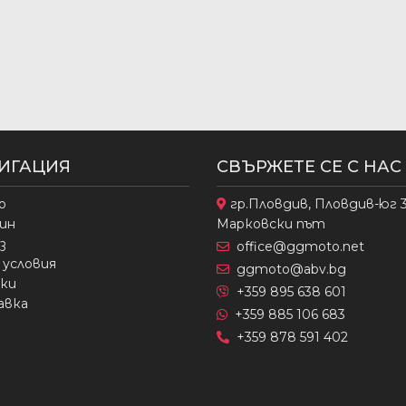
ИГАЦИЯ
СВЪРЖЕТЕ СЕ С НАС
о
гр.Пловдив, Пловдив-юг 
ин
Марковски път
з
office@ggmoto.net
условия
ggmoto@abv.bg
ки
+359 895 638 601
авка
+359 885 106 683
+359 878 591 402