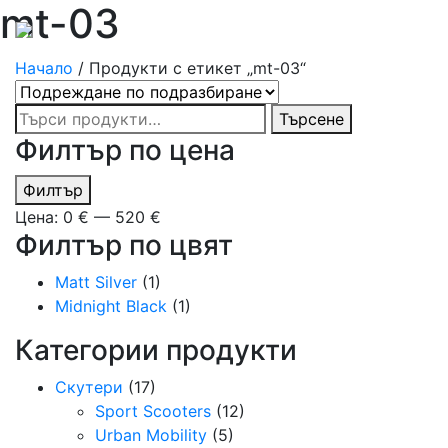
mt-03
Начало
/ Продукти с етикет „mt-03“
Търсене
Търсене
за:
Филтър по цена
Минимална
Максимална
Филтър
цена
цена
Цена:
0 €
—
520 €
Филтър по цвят
Matt Silver
(1)
Midnight Black
(1)
Категории продукти
Скутери
(17)
Sport Scooters
(12)
Urban Mobility
(5)