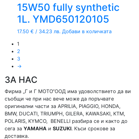
15W50 fully synthetic
1L. YMD650120105
17.50
€
/ 34.23 лв.
Добави в количката
1
2
3
→
ЗА НАС
Фирма „Г и Г МОТО“ООД има удоволствието да ви
съобщи че при нас вече може да поръчвате
оригинални части за APRILIA, PIAGGIO, HONDA,
BMW, DUCATI, TRIUMPH, GILERA, KAWASAKI, KTM,
POLARIS, KYMCO, BENELLI разбира се и както до
сега за
YAMAHA
и
SUZUKI
. Къси срокове за
доставка.