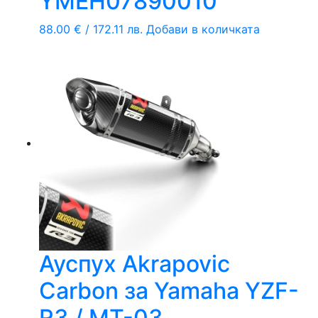
YMEH07890010
88.00
€
/ 172.11 лв.
Добави в количката
Ауспух Akrapovic
Carbon за Yamaha YZF-
R3 / MT-03