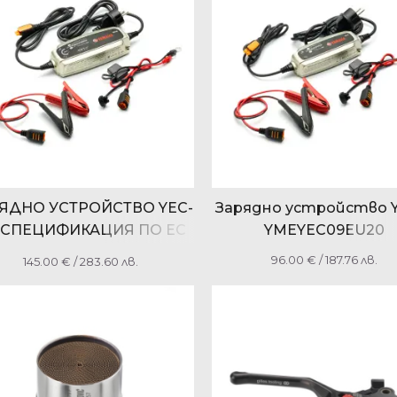
ЯДНО УСТРОЙСТВО YEC-
Зарядно устройство 
, СПЕЦИФИКАЦИЯ ПО ЕС
YMEYEC09EU20
YME-YEC50-EU-20
96.00
€
/ 187.76 лв.
145.00
€
/ 283.60 лв.