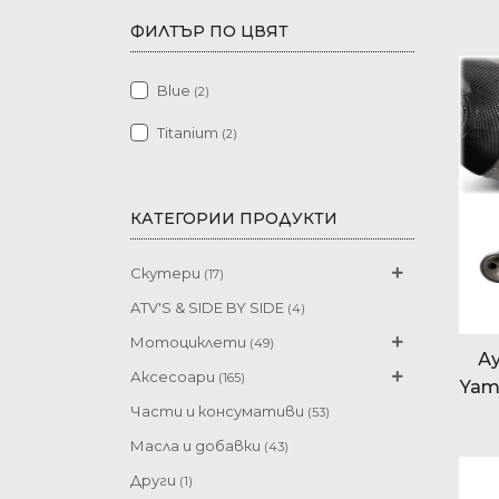
ФИЛТЪР ПО ЦВЯТ
Blue
(2)
Titanium
(2)
КАТЕГОРИИ ПРОДУКТИ
Скутери
(17)
Urban Mobility
(5)
ATV'S & SIDE BY SIDE
(4)
Sport Scooters
(12)
Мотоциклети
(49)
Ау
Offroad Road Competion
(16)
Аксесоари
(165)
Yam
Supersport
Xmax 300 2025-2026
(7)
(1)
Части и консумативи
(53)
Hyper Naked
MT-03
(21)
(9)
Масла и добавки
(43)
Sport Heritage
MT-07 2019
(20)
(6)
Други
(1)