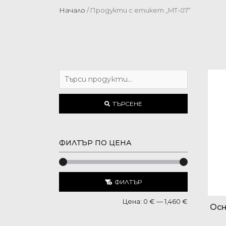
Начало
/ Продукти с етикет „MT-07“
ТЪРСЕНЕ
ФИЛТЪР ПО ЦЕНА
ФИЛТЪР
Цена:
0 €
—
1,460 €
Oсн