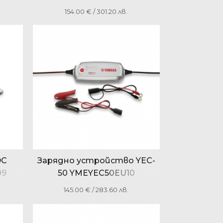
YMEFLB2F2000
154.00
€
/ 301.20 лв.
DC
Зарядно устройство YEC-
09
50 YMEYEC50EU10
145.00
€
/ 283.60 лв.