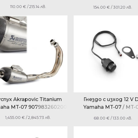
YMEFLB2R2000
110.00
€
/ 215.14 лв.
154.00
€
/ 301.20 лв.
спух Akrapovic Titanium
Гнездо с изход 12 V 
aha MT-07 907983260200
Yamaha MT-07 / MT-
1WSF254B0100
1,455.00
€
/ 2,845.73 лв.
68.00
€
/ 133.00 лв.