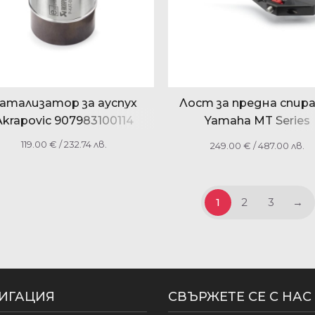
атализатор за ауспух
Лост за предна спир
Akrapovic 907983100114
Yamaha MT Series
1RCF39221000
119.00
€
/ 232.74 лв.
249.00
€
/ 487.00 лв.
1
2
3
→
ИГАЦИЯ
СВЪРЖЕТЕ СЕ С НАС