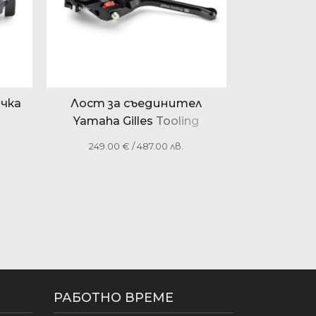
ачка
Лост за съединител
Yamaha Gilles Tooling
1RCF39120000
249.00
€
/ 487.00 лв.
РАБОТНО ВРЕМЕ