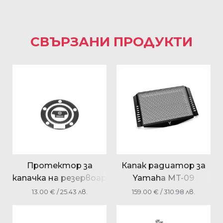
СВЪРЗАНИ ПРОДУКТИ
Протектор за
Капак радиатор за
капачка на резервоар
Yamaha MT-09
Yamaha
BS2FFRADC000
13.00
€
/ 25.43 лв.
159.00
€
/ 310.98 лв.
BN6FTFIL0000