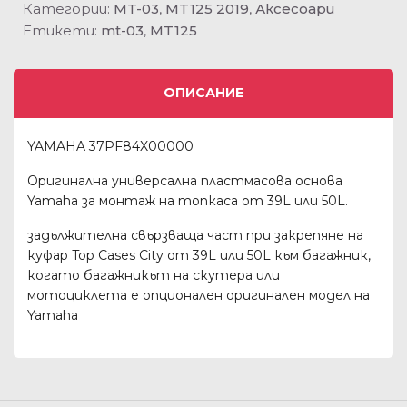
Категории:
MT-03
,
MT125 2019
,
Аксесоари
Етикети:
mt-03
,
MT125
ОПИСАНИЕ
YAMAHA 37PF84X00000
Оригинална универсална пластмасова основа
Yamaha за монтаж на топкаса от 39L или 50L.
задължителна свързваща част при закрепяне на
куфар Top Cases City от 39L или 50L към багажник,
когато багажникът на скутера или
мотоциклета е опционален оригинален модел на
Yamaha