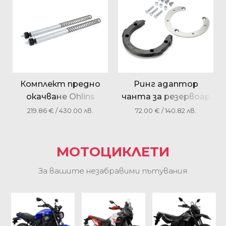
Комплект предно
Ринг адаптор
окачване Ohlins
чанта за резервоар
Yamaha YZF-R3 / MT-
Yamaha
219.86
€
/ 430.00 лв.
72.00
€
/ 140.82 лв.
03 FSK104000000
2CRFTBRG0000
МОТОЦИКЛЕТИ
За вашите незабравими пътувания