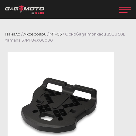
Начало
/
Аксесоари
/
MT-03
/ Основа за топкаси 39L и 50L
Yamaha 37PF84X00000