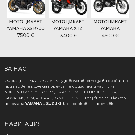
МОТОЦИКЛЕТ
МОТОЦИКЛЕТ
МОТОЦИКЛЕТ
9
YAMAHA XSR700
YAMAHA XTZ
YAMAHA
700 TENERE
WR125R
7500 €
13400 €
4600 €
WORLD RIDE
ЗА НАС
Фирма „Г и Г МОТО“ООД има удоволствието да ви съобщи че
при нас вече може да поръчвате оригинални части за
APRILIA, PIAGGIO, HONDA, BMW, DUCATI, TRIUMPH, GILERA,
KAWASAKI, KTM, POLARIS, KYMCO, BENELLI разбира се и както
до сега за
YAMAHA
и
SUZUKI
. Къси срокове за доставка.
НАВИГАЦИЯ