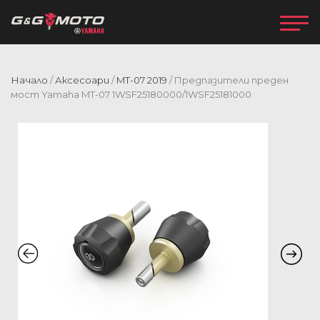
Начало
/
Аксесоари
/
MT-07 2019
/ Предпазители преден
мост Yamaha MT-07 1WSF25180000/1WSF25181000