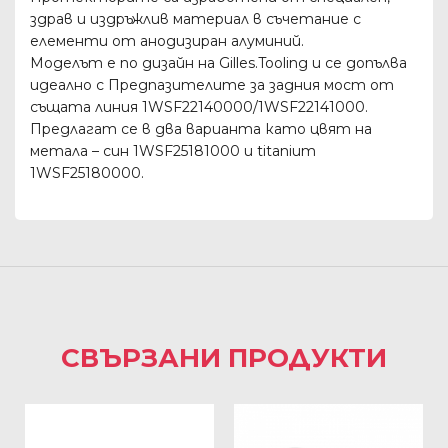
здрав и издръжлив материал в съчетание с
елементи от анодизиран алуминий.
Моделът е по дизайн на Gilles.Tooling и се допълва
идеално с Предпазителите за задния мост от
същата линия 1WSF22140000/1WSF22141000.
Предлагат се в два варианта като цвят на
метала – син 1WSF25181000 и titanium
1WSF25180000.
СВЪРЗАНИ ПРОДУКТИ