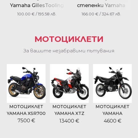
Yamaha GillesTooling
степенки Yamaha
2PPFE0LC0000
GillesTooling
100.00
€
/ 195.58 лв.
166.00
€
/ 324.67 лв.
1WSF27430000
МОТОЦИКЛЕТИ
За вашите незабравими пътувания
МОТОЦИКЛЕТ
МОТОЦИКЛЕТ
МОТОЦИКЛЕТ
9
YAMAHA XSR700
YAMAHA XTZ
YAMAHA
700 TENERE
WR125R
7500 €
13400 €
4600 €
WORLD RIDE