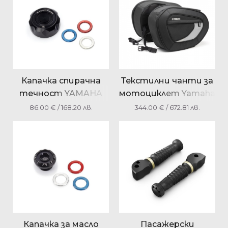
Капачка спирачна
Текстилни чанти за
течност YAMAHA
мотоциклет Yamaha
GillesTooling
YMESSBAG0010
86.00
€
/ 168.20 лв.
344.00
€
/ 672.81 лв.
B67FBFLC0000
Капачка за масло
Пасажерски