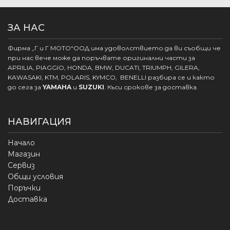
ЗА НАС
Фирма „Г и Г МОТО“ООД има удоволствието да ви съобщи че
при нас вече може да поръчвате оригинални части за
APRILIA, PIAGGIO, HONDA, BMW, DUCATI, TRIUMPH, GILERA,
KAWASAKI, KTM, POLARIS, KYMCO, BENELLI разбира се и както
до сега за
YAMAHA
и
SUZUKI
. Къси срокове за доставка.
НАВИГАЦИЯ
Начало
Магазин
Сервиз
Общи условия
Поръчки
Доставка