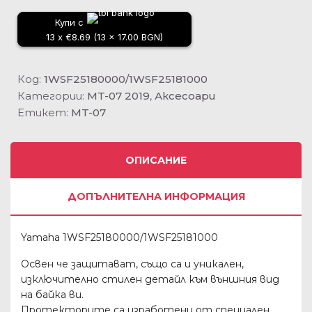
Купи с
13 x €8.69 (13 x 17.00 BGN)
Код:
1WSF25180000/1WSF25181000
Категории:
MT-07 2019
,
Аксесоари
Етикет:
MT-07
ОПИСАНИЕ
ДОПЪЛНИТЕЛНА ИНФОРМАЦИЯ
Yamaha 1WSF25180000/1WSF25181000
Освен че защитават, също са и уникален,
изключително стилен детайл към външния вид
на байка ви.
Протекторите са изработени от специален,