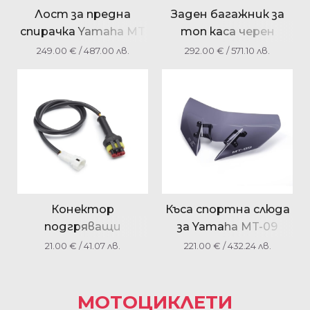
Лост за предна
Заден багажник за
спирачка Yamaha MT
топ каса черен
Series 1RCF39221000
YAMAHA MT-09 / MT-
249.00
€
/ 487.00 лв.
292.00
€
/ 571.10 лв.
10 1RC248D00200
Конектор
Къса спортна слюда
подгряващи
за Yamaha MT-09
ръкохватки за
BS2261C00000
21.00
€
/ 41.07 лв.
221.00
€
/ 432.24 лв.
Yamaha MT-09 / XMAX
300 B74H253L0000
МОТОЦИКЛЕТИ