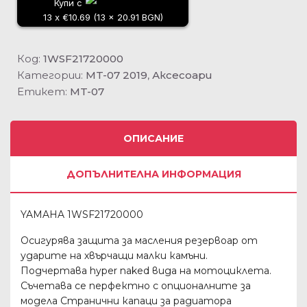
Купи с
13 x €10.69 (13 x 20.91 BGN)
Код:
1WSF21720000
Категории:
MT-07 2019
,
Аксесоари
Етикет:
MT-07
ОПИСАНИЕ
ДОПЪЛНИТЕЛНА ИНФОРМАЦИЯ
YAMAHA 1WSF21720000
Осигурява защита за масления резервоар от
ударите на хвърчащи малки камъни.
Подчертава hyper naked вида на мотоциклета.
Съчетава се перфектно с опционалните за
модела Странични капаци за радиатора