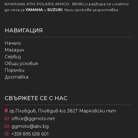
KAWASAKI, KTM, POLARIS, KYMCO, BENELLI разбира се и както
до сега за
YAMAHA
и
SUZUKI
. Къси срокове за доставка.
НАВИГАЦИЯ
Начало
Магазин
Сервиз
Общи условия
Поръчки
Доставка
СВЪРЖЕТЕ СЕ С НАС
гр.Пловдив, Пловдив-юг 382Т Марковски път
office@ggmoto.net
ggmoto@abv.bg
+359 895 638 601